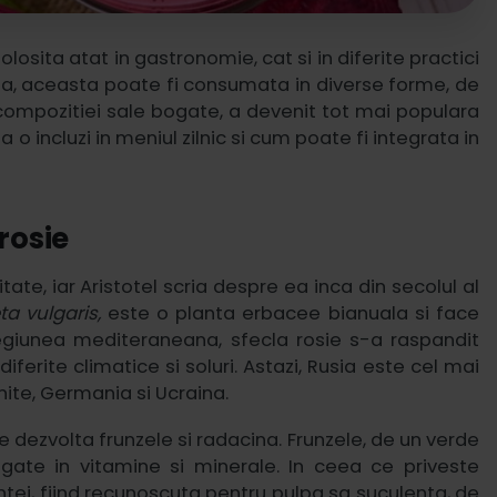
losita atat in gastronomie, cat si in diferite practici
anta, aceasta poate fi consumata in diverse forme, de
a compozitiei sale bogate, a devenit tot mai populara
 o incluzi in meniul zilnic si cum poate fi integrata in
rosie
tate, iar Aristotel scria despre ea inca din secolul al
ta vulgaris,
este o planta erbacee bianuala si face
egiunea mediteraneana, sfecla rosie s-a raspandit
iferite climatice si soluri. Astazi, Rusia este cel mai
ite, Germania si Ucraina.
se dezvolta frunzele si radacina. Frunzele, de un verde
gate in vitamine si minerale. In ceea ce priveste
ntei, fiind recunoscuta pentru pulpa sa suculenta, de