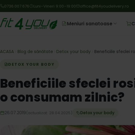
0736.007.676
Luni–Vineri 9:00–19:00
office@fit4youdelivery.ro
Meniuri sanatoase
C
ACASA
Blog de sănătate
Detox your body
Beneficiile sfeclei 
DETOX YOUR BODY
Beneficiile sfeclei ros
o consumam zilnic?
26.07.2019
(actualizat: 28.04.2025)
Detox your body