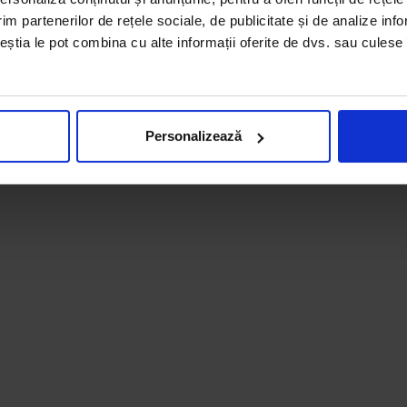
im partenerilor de rețele sociale, de publicitate și de analize info
ru sfecla rosie
ceștia le pot combina cu alte informații oferite de dvs. sau culese î
trebuie sa stii care sunt caloriile si valorile nutritionale
Personalizează