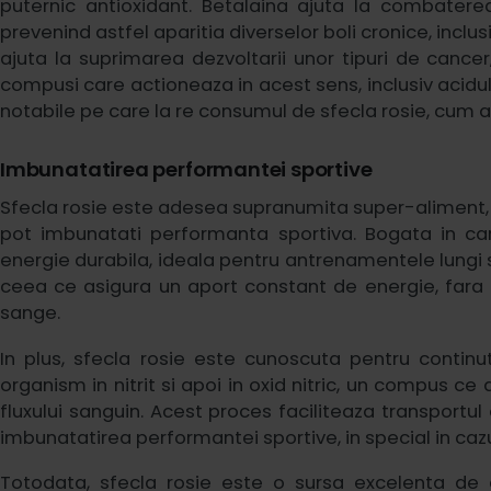
puternic antioxidant. Betalaina ajuta la combaterea 
prevenind astfel aparitia diverselor boli cronice, incl
ajuta la suprimarea dezvoltarii unor tipuri de cancer
compusi care actioneaza in acest sens, inclusiv acidul
notabile pe care la re consumul de sfecla rosie, cum ar
Imbunatatirea performantei sportive
Sfecla rosie este adesea supranumita super-aliment, ia
pot imbunatati performanta sportiva. Bogata in car
energie durabila, ideala pentru antrenamentele lungi s
ceea ce asigura un aport constant de energie, fara a
sange.
In plus, sfecla rosie este cunoscuta pentru continutu
organism in nitrit si apoi in oxid nitric, un compus c
fluxului sanguin. Acest proces faciliteaza transportu
imbunatatirea performantei sportive, in special in cazul 
Totodata, sfecla rosie este o sursa excelenta de 