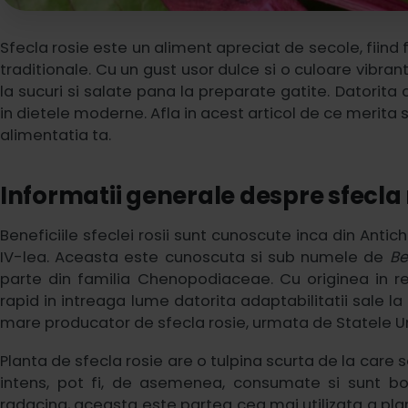
Sfecla rosie este un aliment apreciat de secole, fiind fo
traditionale. Cu un gust usor dulce si o culoare vibr
la sucuri si salate pana la preparate gatite. Datorit
in dietele moderne. Afla in acest articol de ce merita sa
alimentatia ta.
Informatii generale despre sfecla 
Beneficiile sfeclei rosii sunt cunoscute inca din Antichi
IV-lea. Aceasta este cunoscuta si sub numele de
Be
parte din familia Chenopodiaceae. Cu originea in r
rapid in intreaga lume datorita adaptabilitatii sale la d
mare producator de sfecla rosie, urmata de Statele Un
Planta de sfecla rosie are o tulpina scurta de la care 
intens, pot fi, de asemenea, consumate si sunt bo
radacina, aceasta este partea cea mai utilizata a pla