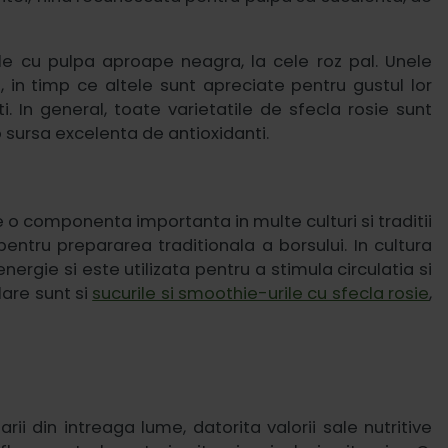
ele cu pulpa aproape neagra, la cele roz pal. Unele
, in timp ce altele sunt apreciate pentru gustul lor
ti. In general, toate varietatile de sfecla rosie sunt
 o sursa excelenta de antioxidanti.
te o componenta importanta in multe culturi si traditii
 pentru prepararea traditionala a borsului. In cultura
ergie si este utilizata pentru a stimula circulatia si
are sunt si
sucurile si smoothie-urile cu sfecla rosie
,
ii din intreaga lume, datorita valorii sale nutritive