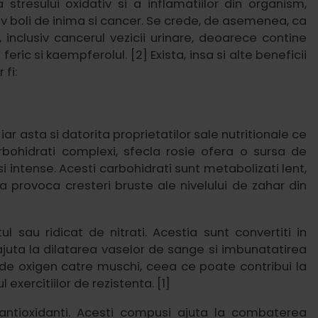
stresului oxidativ si a inflamatiilor din organism,
usiv boli de inima si cancer. Se crede, de asemenea, ca
, inclusiv cancerul vezicii urinare, deoarece contine
 feric si kaempferolul. [2]
Exista, insa si alte beneficii
 fi:
r asta si datorita proprietatilor sale nutritionale ce
bohidrati complexi, sfecla rosie ofera o sursa de
i intense. Acesti carbohidrati sunt metabolizati lent,
 provoca cresteri bruste ale nivelului de zahar din
l sau ridicat de nitrati. Acestia sunt convertiti in
e ajuta la dilatarea vaselor de sange si imbunatatirea
l de oxigen catre muschi, ceea ce poate contribui la
exercitiilor de rezistenta. [1]
antioxidanti. Acesti compusi ajuta la combaterea