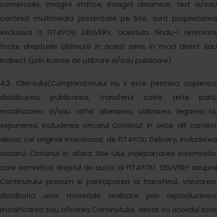
comerciale, imagini statice, imagini dinamice, text si/sau
continut multimedia prezentate pe Site, sunt proprietatea
exclusiva a
FIT4YOU DELIVERY
, acestuia fiindu-i rezervat
toate drepturile obtinute in acest sens in mod direct sau
indirect (prin licente de utilizare si/sau publicare).
4
.2. Clientului/Cumparatorului nu ii este permisa copierea,
distribuirea, publicarea, transferul catre terte parti,
modificarea si/sau altfel alterarea, utilizarea, legarea la,
expunerea, includerea oricarui Continut in orice alt context
decat cel original intentionat de
FIT4YOU Delivery
, includere
oricarui Continut in afara Site-ului, indepartarea insemnelor
care semnifica dreptul de autor al
FIT4YOU DELIVERY
asupr
Continutului precum si participarea la transferul, vanzarea,
distributia unor materiale realizate prin reproducerea,
modificarea sau afisarea Continutului, decat cu acordul scris