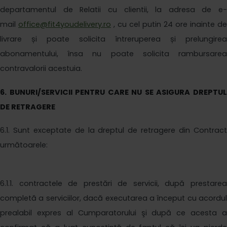
departamentul de
Relatii cu clientii
, la adresa de e-
mail
office@fit4youdelivery.ro
, cu cel putin 24 ore inainte de
livrare și poate solicita întreruperea și prelungirea
abonamentului, însa nu poate solicita rambursarea
contravalorii acestuia.
6
. BUNURI/SERVICII PENTRU CARE NU SE ASIGURA DREPTUL
DE RETRAGERE
6
.1. Sunt exceptate de la dreptul de retragere din Contract
următoarele:
6
.1.1. contractele de prestări de servicii, după prestarea
completă a serviciilor, dacă executarea a început cu acordul
prealabil expres al Cumparatorului şi după ce acesta a