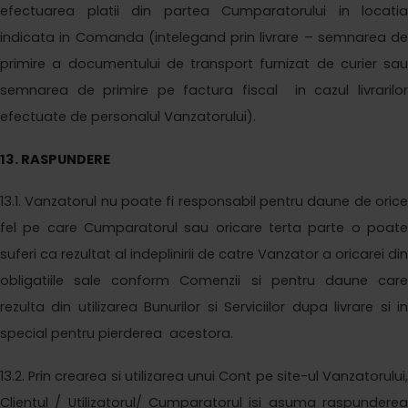
efectuarea platii din partea Cumparatorului in locatia
indicata in Comanda (intelegand prin livrare – semnarea de
primire a documentului de transport furnizat de curier sau
semnarea de primire pe factura fiscal in cazul livrarilor
efectuate de personalul Vanzatorului).
1
3
. RASPUNDERE
1
3
.1. Vanzatorul nu poate fi responsabil pentru daune de orice
fel pe care Cumparatorul sau oricare terta parte o poate
suferi ca rezultat al indeplinirii de catre Vanzator a oricarei din
obligatiile sale conform Comenzii si pentru daune care
rezulta din utilizarea Bunurilor si Serviciilor dupa livrare si in
special pentru pierderea acestora.
1
3
.2. Prin crearea si utilizarea
unui
Cont
pe site-ul Vanzatorului
Clientul / Utilizatorul/ Cumparatorul isi asuma raspunderea