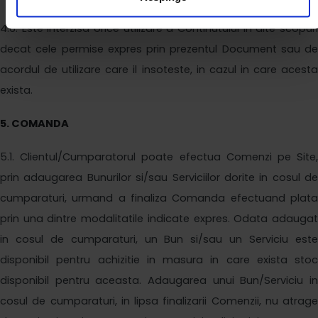
4
.6. Este interzisa orice utilizare a Continutului in alte scopuri
decat cele permise expres prin prezentul Document sau de
acordul de utilizare care il insoteste, in cazul in care acesta
exista.
5
. COMANDA
5
.1. Clientul/Cumparatorul poate efectua Comenzi pe Site,
prin adaugarea Bunurilor si/sau Serviciilor dorite in cosul de
cumparaturi, urmand a finaliza Comanda efectuand plata
prin una dintre modalitatile indicate expres. Odata adaugat
in cosul de cumparaturi, un Bun si/sau un Serviciu este
disponibil pentru achizitie in masura in care exista stoc
disponibil pentru aceasta. Adaugarea unui Bun/Serviciu in
cosul de cumparaturi, in lipsa finalizarii Comenzii, nu atrage