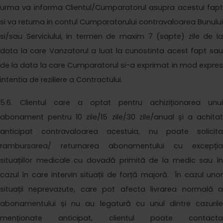
urma va informa Clientul/Cumparatorul asupra acestui fapt
si va returna in contul Cumparatorului contravaloarea Bunului
si/sau Serviciului, in termen de maxim 7 (sapte) zile de la
data la care Vanzatorul a luat la cunostinta acest fapt sau
de la data la care Cumparatorul si-a exprimat in mod expres
intentia de reziliere a Contractului.
5
.6. Clientul care a optat pentru achiziționarea unui
abonament
pentru 10 zile
/
15 zile
/
30 zile/
anual și a achitat
anticipat contravaloarea acestuia, nu poate solicita
rambursarea/ returnarea abonamentului cu excepția
situațiilor medicale cu dovadă primită de la medic sau în
cazul în care intervin situații de forță majoră. În cazul unor
situații neprevazute, care pot afecta livrarea normală a
abonamentului și nu au legatură cu unul dintre cazurile
menționate anticipat, clientul poate contacta