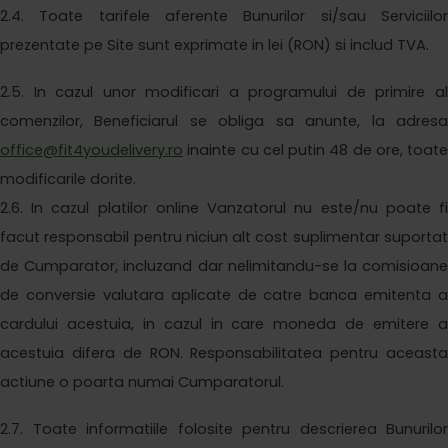
2
.4. Toate tarifele aferente Bunurilor si/sau Serviciilor
prezentate pe Site sunt exprimate in lei (RON) si includ TVA.
2
.5. In cazul unor modificari a programului de primire al
comenzilor, Beneficiarul se obliga sa anunte, la adresa
office@fit4youdelivery.ro
inainte cu cel putin 48 de ore, toate
modificarile dorite.
2
.6. In cazul platilor online Vanzatorul nu este/nu poate fi
facut responsabil pentru niciun alt cost suplimentar suportat
de Cumparator, incluzand dar nelimitandu-se la comisioane
de conversie valutara aplicate de catre banca emitenta a
cardului acestuia, in cazul in care moneda de emitere a
acestuia difera de RON. Responsabilitatea pentru aceasta
actiune o poarta numai Cumparatorul.
2
.7
.
Toate informatiile folosite pentru descrierea Bunurilor