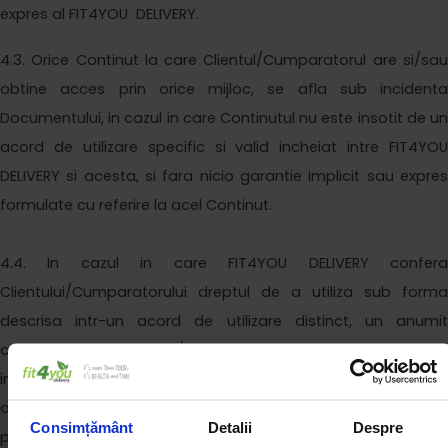
expres al
FIT4YOU DELIVERY
.
4
.3. Orice Continut la care Clientul/Cumparatorul are si/sau
obtine acces prin orice mijloc, se afla sub incidenta
Documentului, in cazul in care Continutul nu este insotit de un
acord de utilizare specific si valid incheiat intre
FIT4YOU
DELIVERY
si acesta, si fara nicio garantie implicit sau expres
formulate cu referire la acel Continut.
4
.4. In cazul in care
FIT4YOU DELIVERY
confer
Clientului/Cumparatorului dreptul de a utiliza sub forma
descrisa intr-un acord de utilizare distinct, un anumit
continut, la care Clientul/Cumparatorul are sau obtine acces
in urma acestui acord, acest drept se extinde numai asupra
acelui sau acelor continuturi definite in acord, numai pe
Consimțământ
Detalii
Despre
perioada existentei acestuia sau acestor continuturi pe site