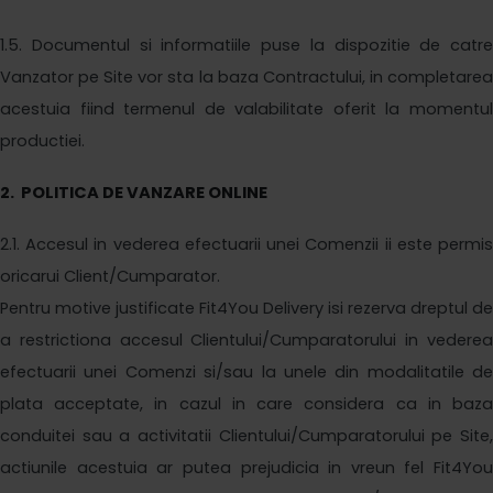
1
.5. Documentul si informatiile puse la dispozitie de catre
Vanzator pe Site vor sta la baza Contractului, in completarea
acestuia fiind termenul de valabilitate oferit
la momentu
productiei.
2
. POLITICA DE VANZARE ONLINE
2
.1. Accesul in vederea efectuarii unei Comenzii ii este permis
oricarui Client/Cumparator.
Pentru motive justificate
Fit4You Delivery
isi rezerva dreptul de
a restrictiona accesul Clientului/Cumparatorului in vederea
efectuarii unei Comenzi si/sau la unele din modalitatile de
plata acceptate, in cazul in care considera ca in baza
conduitei sau a activitatii Clientului/Cumparatorului pe Site,
actiunile acestuia ar putea prejudicia in vreun fel
Fit4You