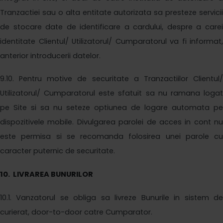
Tranzactiei sau o alta entitate autorizata sa presteze servicii
de stocare date de identificare a cardului, despre a carei
identitate Clientul/ Utilizatorul/ Cumparatorul va fi informat,
anterior introducerii datelor.
9
.10. Pentru motive de securitate a Tranzactiilor Clientul/
Utilizatorul/ Cumparatorul este sfatuit sa nu ramana logat
pe Site si sa nu seteze optiunea de logare automata pe
dispozitivele mobile. Divulgarea parolei de acces in cont nu
este permisa si se recomanda folosirea unei parole cu
caracter puternic de securitate.
1
0
. LIVRAREA BUNURILOR
1
0
.1. Vanzatorul se obliga sa livreze Bunurile in sistem de
curierat, door-to-door catre Cumparator.