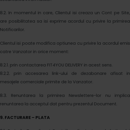
8
.2. In momentul in care, Clientul isi creaza un Cont pe Site,
are posibilitatea sa isi exprime acordul cu privire la primirea
Notificarilor
.
Clientul isi poate modifica optiunea cu privire la acordul emis
catre Vanzator in orice moment:
8
.2.1. prin contactarea
FIT4YOU DELIVERY
in acest sens.
8
.2.
2
. prin accesarea link-ului de dezabonare afisat in
mesajele comerciale primite de la Vanzator.
8
.3. Renuntarea la primirea Newslettere-lor nu implica
renuntarea la acceptul dat pentru prezentul Document.
9
. FACTURARE – PLATA