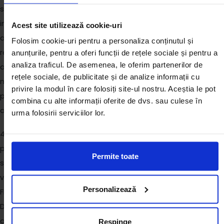
sau a perioadei definite in acord, conform conditiilor definite,
in cazul in care acestea exista si nu reprezinta un
Acest site utilizează cookie-uri
angajament contractual din partea
FIT4YOU DELIVERY
pentr
Folosim cookie-uri pentru a personaliza conținutul și
respectivul Client/Cumparator sau oricare alt tert care
anunțurile, pentru a oferi funcții de rețele sociale și pentru a
analiza traficul. De asemenea, le oferim partenerilor de
are/obtine acces la acest continut transferat, prin orice
rețele sociale, de publicitate și de analize informații cu
mijloc si care ar putea fi sau este prejudiciat in orice mod de
privire la modul în care folosiți site-ul nostru. Aceștia le pot
pe urma acestui continut, in timpul sau dupa expirarea
combina cu alte informații oferite de dvs. sau culese în
acordului de utilizare.
urma folosirii serviciilor lor.
4
.5. Niciun Continut transmis catre Client sau Cumparator,
prin orice mijloc de comunicare (electronic, telefonic, etc)
Permite toate
sau dobandit de acesta prin accesare, vizitare si/sau
vizualizare nu constituie o obligatie contractuala din partea
Personalizează
FIT4YOU DELIVERY
si/sau al angajatului/prepusului
FIT4YO
DELIVERY
care a mijlocit transferul de Continut, in cazul in care
aceasta exista, fata de respectivul continut.
Respinge