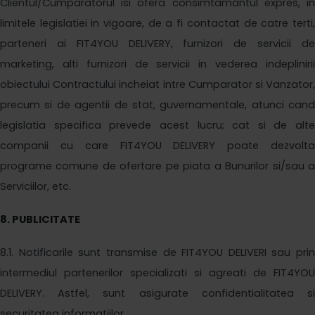
Clientul/Cumparatorul isi ofera consimtamantul expres, in
limitele legislatiei in vigoare, de a fi contactat de catre terti,
parteneri ai
FIT4YOU DELIVERY,
furnizori de servicii d
marketing, alti furnizori de servicii in vederea indeplinirii
obiectului Contractului incheiat intre Cumparator si Vanzator,
precum si de agentii de stat, guvernamentale, atunci cand
legislatia specifica prevede acest lucru; cat si de alte
companii cu care
FIT4YOU DELIVERY
poate dezvolt
programe comune de ofertare pe piata a Bunurilor si/sau a
Serviciilor, etc.
8
. PUBLICITATE
8
.1.
Notificarile
sunt transmise
de FIT4YOU DELIVERI sau
prin
intermediul partenerilor specializati si agreati de
FIT4YOU
DELIVERY
. Astfel, sunt asigurate confidentialitatea si
securitatea informatiilor.