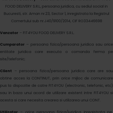
FOOD DELIVERY
S.R.L, persoana juridica,
cu
sediul social in
Bucuresti
, str. Aman nr.23, Sector 1
,
inregistrata la
Registrul
Comertului
sub nr.
J
40/9100/2014, C
IF
RO33446698
Vanzator
–
FIT4YOU FOOD DELIVERY S.R.L.
Cumparator
– persoana fizica/persoana juridica sau orice
entitate juridica care
executa o comanda ferma p
site/telefonic;
Client
– persoana fizica/persoana juridica care are sau
obtine acces la CONTINUT, prin orice mijloc de comunicare
pus la dispozitie de catre
FIT4YOU
(electronic, telefonic, etc)
sau in baza unui acord de utilizare existent intre
FIT4YOU
si
acesta si care necesita crearea si utilizarea unui CONT.
Utilizator
– orice persoana fizica/juridica inregistrata pe