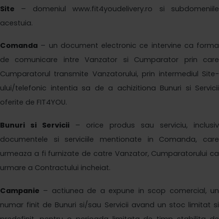
Site
– domeniul www.
fit4youdelivery
.ro si subdomeniil
acestuia.
Comanda
– un document electronic ce intervine ca forma
de comunicare intre Vanzator si Cumparator prin care
Cumparatorul transmite Vanzatorului, prin intermediul Site-
ului
/telefonic
intentia sa de a achizitiona Bunuri si Servicii
oferite de FIT4YOU
.
Bunuri si Servicii
– orice produs sau serviciu, inclusiv
documentele si serviciile mentionate in Comanda, care
urmeaza a fi furnizate de catre Vanzator, Cumparatorului ca
urmare a Contractului incheiat.
Campanie
– actiunea de a expune in scop comercial, un
numar finit de Bunuri si/sau Servicii avand un stoc limitat si
predefinit, pentru o perioada limitata de timp stabilita de