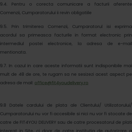
9
.4. Pentru o corecta comunicare a facturii aferente
Comenzii, Cumparatorului ii revin obligatiile
9
.
5
. Prin trimiterea Comenzii, Cumparatorul isi exprima
acordul sa primeasca facturile in format electronic prin
intermediul postei electronice, la adresa de e-mail
mentionata.
9
.7. In cazul in care aceste informatii sunt indisponibile mai
mult de 48 de ore, te rugam sa ne sesizezi acest aspect pe
adresa de mail:
office@fit4youdelivery.ro
9
.8 Datele cardului de plata ale Clientului/ Utilizatorului/
Cumparatorului nu vor fi accesibile si nici nu vor fi stocate de
catre de
FIT4YOU DELIVERY
sau de catre procesatorul de plat
integrat in Site, ci doar de catre institutia de autorizare a