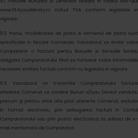
9
.1. Preturile Bunurilor si Serviciilor afisate in cadrul site-ului
www.
fit4youdelivery
.ro includ TVA conform legislatiei in
vigoare.
9
.2. Pretul, modalitatea de plata si termenul de plata sunt
specificate in fiecare Comanda. Vanzatorul va emite catre
Cumparator o factura pentru Bunurile si Serviciile livrate,
obligatia Cumparatorului fiind sa furnizeze toate informatiile
necesare emiterii facturii conform cu legislatia in vigoare.
9
.3. Vanzatorul va transmite Cumparatorului factura
aferenta Comenzii ce contine Bunuri si/sau Servicii vandute,
precum şi pentru orice alte plati aferente Comenzii, exclusiv
in format electronic, prin adaugarea facturii in Contul
Cumparatorului sau prin posta electronica, la adresa de e-
mail mentionata de Cumparator.