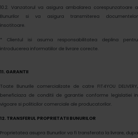
1
0
.2. Vanzatorul va asigura ambalarea corespunzatoare a
Bunurilor si va asigura transmiterea documentelor
insotitoare.
* Clientul isi asuma responsabilitatea deplina pentru
introducerea informatiilor de livrare corecte.
1
1
. GARANTII
Toate Bunurile comercializate de catre
FIT4YOU DELIVERY
,
beneficiaza de conditii de garantie conforme legislatiei in
vigoare si politicilor comerciale ale producatorilor.
1
2
. TRANSFERUL PROPRIETATII BUNURILOR
Proprietatea asupra Bunurilor va fi transferata la livrare, dupa