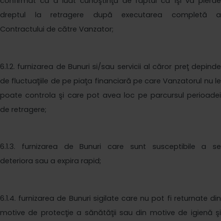
confirmat că a luat cunoştinţă de faptul că îşi va pierde
dreptul la retragere după executarea completă a
Contractului de către Vanzator;
6
.1.2. furnizarea de Bunuri si/sau servicii al căror preţ depinde
de fluctuaţiile de pe piaţa financiară pe care Vanzatorul nu le
poate controla şi care pot avea loc pe parcursul perioadei
de retragere;
6
.1.3. furnizarea de Bunuri care sunt susceptibile a se
deteriora sau a expira rapid;
6
.1.4. furnizarea de Bunuri sigilate care nu pot fi returnate din
motive de protecţie a sănătăţii sau din motive de igienă şi