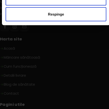
Mâncare nutritivă, gustoasă și sănătoasă, livrată în fiecare zi
la tine acasă sau la birou. Te ajutăm să ai o siluetă de
invidiat și o alimentație corectă.
Respinge
Harta site
Acasă
Mâncare sănătoasă
Cum funcționează
Detalii livrare
Blog de sănătate
Contact
Pagini utile