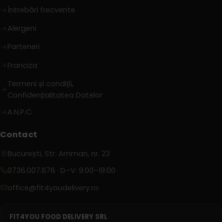
Întrebări frecvente
Alergeni
Parteneri
Franciza
Termeni și condiții,
Confidențialitatea Datelor
A.N.P.C.
Contact
București, Str. Amman, nr. 23
0736.007.676
· D–V: 9:00–19:00
office@fit4youdelivery.ro
FIT4YOU FOOD DELIVERY SRL