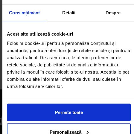
Consimțământ
Detalii
Despre
It’s more than food, it’s health and time!
Acest site utilizează cookie-uri
UN STIL DE VIAȚĂ SĂNĂTOS
ÎNCEPE
Folosim cookie-uri pentru a personaliza conținutul și
ACUM
anunțurile, pentru a oferi funcții de rețele sociale și pentru a
analiza traficul. De asemenea, le oferim partenerilor de
rețele sociale, de publicitate și de analize informații cu
Comandă meniul
privire la modul în care folosiți site-ul nostru. Aceștia le pot
combina cu alte informații oferite de dvs. sau culese în
urma folosirii serviciilor lor.
Permite toate
Personalizează