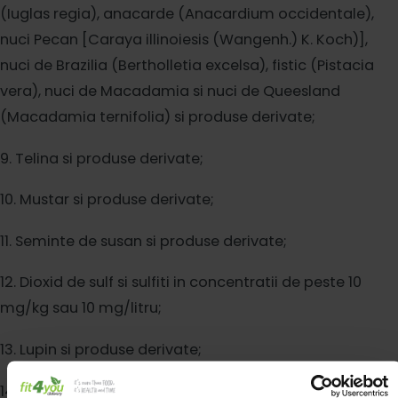
(Iuglas regia), anacarde (Anacardium occidentale),
nuci
Pecan [Caraya illinoiesis (Wangenh.) K. Koch)],
nuci de Brazilia
(Bertholletia excelsa), fistic (Pistacia
vera), nuci de Macadamia si
nuci de Queesland
(Macadamia ternifolia) si produse derivate;
9. Telina
si produse derivate;
10. Mustar si produse derivate;
11. Seminte de
susan si produse derivate;
12. Dioxid de sulf si sulfiti in concentratii
de peste 10
mg/kg sau 10 mg/litru;
13. Lupin si produse derivate;
14.
Moluste si produse derivate.