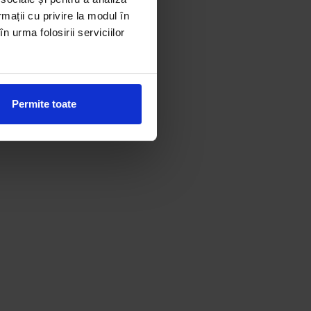
rmații cu privire la modul în
n urma folosirii serviciilor
Permite toate