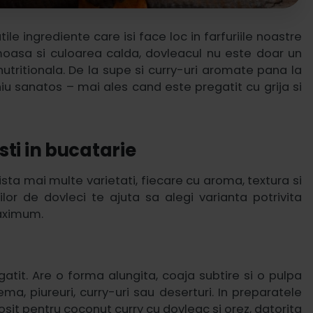
ile ingrediente care isi face loc in farfuriile noastre
oasa si culoarea calda, dovleacul nu este doar un
utritionala. De la supe si curry-uri aromate pana la
niu sanatos – mai ales cand este pregatit cu grija si
sti in bucatarie
ista mai multe varietati, fiecare cu aroma, textura si
rilor de dovleci te ajuta sa alegi varianta potrivita
maximum.
atit. Are o forma alungita, coaja subtire si o pulpa
ema, piureuri, curry-uri sau deserturi. In preparatele
osit pentru coconut curry cu dovleac si orez, datorita