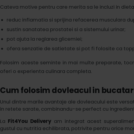
Cateva motive pentru care merita sa le incluzi in dieta 
reduc inflamatia si sprijina refacerea musculara 
sustin sanatatea prostatei si a sistemului urinar;
pot ajuta la reglarea glicemiei;
ofera senzatie de satietate si pot fi folosite ca top
Folosim aceste seminte in mai multe preparate, tocmai
oferi o experienta culinara completa.
Cum folosim dovleacul in bucatar
Unul dintre marile avantaje ale dovleacului este versatil
in retete sarate, combinandu-se perfect cu ingredient
La
Fit4You Delivery
am integrat acest superalimen
gustul cu nutritia echilibrata, potrivite pentru orice m