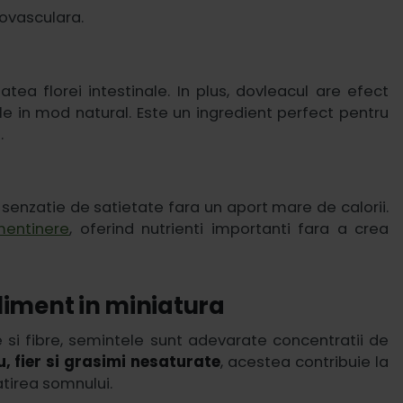
iovasculara.
atea florei intestinale. In plus, dovleacul are efect
inele in mod natural. Este un ingredient perfect pentru
.
 senzatie de satietate fara un aport mare de calorii.
mentinere
, oferind nutrienti importanti fara a crea
liment in miniatura
 si fibre, semintele sunt adevarate concentratii de
, fier si grasimi nesaturate
, acestea contribuie la
atirea somnului.