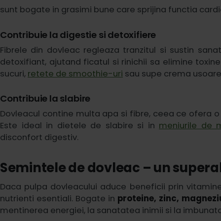
sunt bogate in grasimi bune care sprijina functia card
Contribuie la digestie si detoxifiere
Fibrele din dovleac regleaza tranzitul si sustin sanat
detoxifiant, ajutand ficatul si rinichii sa elimine tox
sucuri,
retete de smoothie-uri
sau supe crema usoare
Contribuie la slabire
Dovleacul contine multa apa si fibre, ceea ce ofera o
Este ideal in dietele de slabire si in
meniurile de 
disconfort digestiv.
Semintele de dovleac – un supera
Daca pulpa dovleacului aduce beneficii prin vitamine
nutrienti esentiali. Bogate in
proteine, zinc, magneziu
mentinerea energiei, la sanatatea inimii si la imbunat