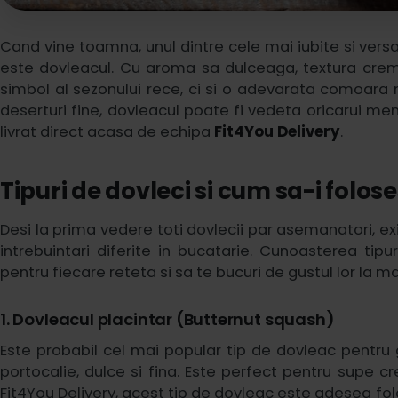
Cand vine toamna, unul dintre cele mai iubite si versat
este dovleacul. Cu aroma sa dulceaga, textura crem
simbol al sezonului rece, ci si o adevarata comoara n
deserturi fine, dovleacul poate fi vedeta oricarui me
livrat direct acasa de echipa
Fit4You Delivery
.
Tipuri de dovleci si cum sa-i folose
Desi la prima vedere toti dovlecii par asemanatori, ex
intrebuintari diferite in bucatarie. Cunoasterea tipu
pentru fiecare reteta si sa te bucuri de gustul lor la 
1. Dovleacul placintar (Butternut squash)
Este probabil cel mai popular tip de dovleac pentru g
portocalie, dulce si fina. Este perfect pentru supe cr
Fit4You Delivery, acest tip de dovleac este adesea fol