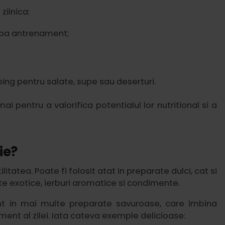
zilnica:
dupa antrenament;
ping pentru salate, supe sau deserturi.
 pentru a valorifica potentialul lor nutritional si a
ie?
itatea. Poate fi folosit atat in preparate dulci, cat si
e exotice, ierburi aromatice si condimente.
t in mai multe preparate savuroase, care imbina
oment al zilei. Iata cateva exemple delicioase: