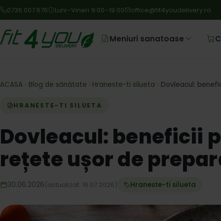
0736.007.676
Luni–Vineri 9:00–19:00
office@fit4youdelivery.ro
Meniuri sanatoase
C
ACASA
Blog de sănătate
Hraneste-ti silueta
Dovleacul: benefi
HRANESTE-TI SILUETA
Dovleacul: beneficii 
rețete ușor de prepar
30.06.2026
(actualizat: 16.07.2026)
Hraneste-ti silueta