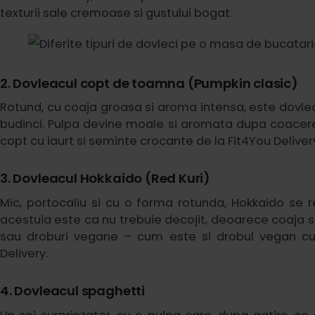
texturii sale cremoase si gustului bogat.
2. Dovleacul copt de toamna (Pumpkin clasic)
Rotund, cu coaja groasa si aroma intensa, este dovleac
budinci. Pulpa devine moale si aromata dupa coacere,
copt cu iaurt si seminte crocante de la Fit4You Deliver
3. Dovleacul Hokkaido (Red Kuri)
Mic, portocaliu si cu o forma rotunda, Hokkaido se 
acestuia este ca nu trebuie decojit, deoarece coaja se
sau droburi vegane – cum este si drobul vegan cu
Delivery.
4. Dovleacul spaghetti